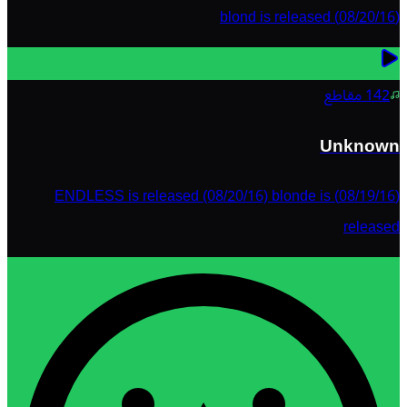
(08/20/16) blond is released
142
مقاطع
Unknown
(08/19/16) ENDLESS is released (08/20/16) blonde is
released