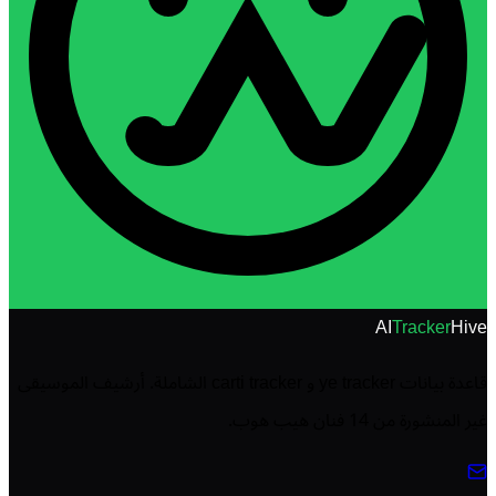
AI
Tracker
Hive
قاعدة بيانات ye tracker و carti tracker الشاملة. أرشيف الموسيقى
غير المنشورة من 14 فنان هيب هوب.