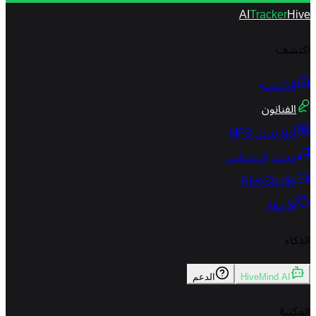
AI
Tracker
Hive
اكتشف
الرئيسية
الفنانون
أداة تنزيل MP3
مختبر الريميكس
HiveStudio
الأسعار
الذكاء
HiveMind AI
الدعم
المكتبة