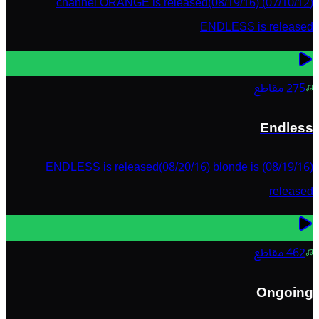
(07/10/12) channel ORANGE is released(08/19/16)
ENDLESS is released
275
مقاطع
Endless
(08/19/16) ENDLESS is released(08/20/16) blonde is
released
462
مقاطع
Ongoing