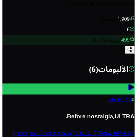
6
•
Frank Ocean Tracker
الألبومات
1,909
المقاطع
6
الحقب
499
تسريبات كاملة
الألبومات
(
6
)
252
مقاطع
Before nostalgia,ULTRA.
(08/28/87) Christopher Breaux is born(Early 2010) Frank