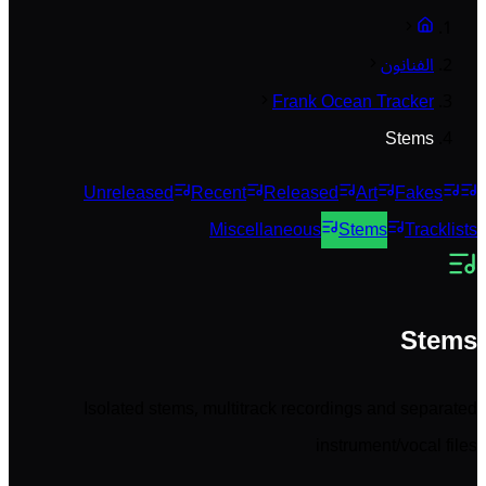
الفنانون
Frank Ocean Tracker
Stems
Unreleased
Recent
Released
Art
Fakes
Miscellaneous
Stems
Tracklists
Stems
Isolated stems, multitrack recordings and separated
instrument/vocal files