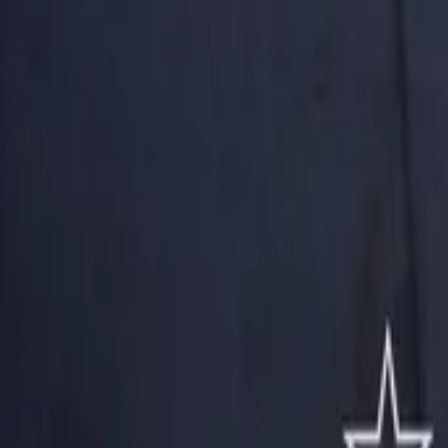
AI
Tracker
Hive
Entdecken
Startseite
Künstler
MP3-Downloader
Remix Lab
HiveStudio
Preise
Intelligence
HiveMind AI
Support
Bibliothek
Kürzlich gespielt
Keine kürzlichen Wiedergaben