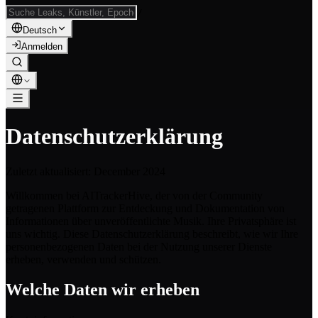
/
Deutsch
Anmelden
Datenschutzerklärung
Zuletzt aktualisiert
: December 2024
Willkommen bei AITrackerHive, der von der Community
getragenen Plattform zur Entdeckung und Dokumentation von
Informationen über unveröffentlichte Musik. Ihre Privatsphäre ist
uns wichtig. Diese Datenschutzerklärung beschreibt, wie wir Ihre
personenbezogenen Daten bei der Nutzung unserer Dienste
erheben, verwenden und schützen.
Welche Daten wir erheben