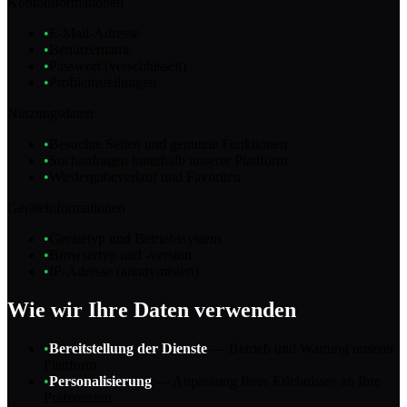
Kontoinformationen
•
E-Mail-Adresse
•
Benutzername
•
Passwort (verschlüsselt)
•
Profileinstellungen
Nutzungsdaten
•
Besuchte Seiten und genutzte Funktionen
•
Suchanfragen innerhalb unserer Plattform
•
Wiedergabeverlauf und Favoriten
Geräteinformationen
•
Gerätetyp und Betriebssystem
•
Browsertyp und -version
•
IP-Adresse (anonymisiert)
Wie wir Ihre Daten verwenden
•
Bereitstellung der Dienste
—
Betrieb und Wartung unserer
Plattform
•
Personalisierung
—
Anpassung Ihres Erlebnisses an Ihre
Präferenzen