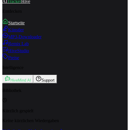
AI
Tracker
Hive
Entdecken
Startseite
Künstler
MP3-Downloader
Remix Lab
HiveStudio
Preise
Intelligence
HiveMind AI
Support
Bibliothek
Kürzlich gespielt
Keine kürzlichen Wiedergaben