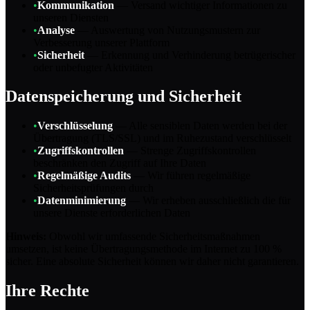
•
Kommunikation
—
Versand wichtiger Informationen zu
unseren Diensten
•
Analyse
—
Auswertung von Nutzungsmustern zur
Verbesserung unserer Plattform
•
Sicherheit
—
Erkennung und Verhinderung betrügerischer
oder unbefugter Aktivitäten
Datenspeicherung und Sicherheit
•
Verschlüsselung
—
Alle sensiblen Daten werden bei der
Übertragung (TLS/SSL) und im Ruhezustand verschlüsselt
•
Zugriffskontrollen
—
Strenge Zugriffskontrollen
beschränken den Zugriff auf Ihre Daten
•
Regelmäßige Audits
—
Wir führen regelmäßige
Sicherheitsprüfungen durch
•
Datenminimierung
—
Wir erheben ausschließlich die für
unsere Dienste erforderlichen Daten
Hinweis
:
Obwohl wir umfassende Sicherheitsmaßnahmen
umsetzen, ist keine Übertragungsmethode im Internet zu 100 %
sicher. Eine absolute Sicherheit können wir daher nicht garantieren.
Ihre Rechte