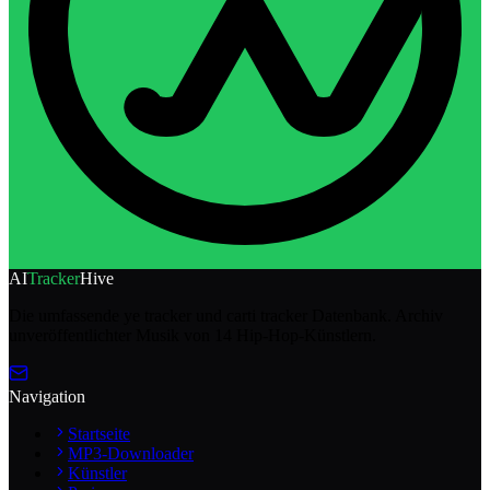
AI
Tracker
Hive
Die umfassende ye tracker und carti tracker Datenbank. Archiv
unveröffentlichter Musik von 14 Hip-Hop-Künstlern.
Navigation
Startseite
MP3-Downloader
Künstler