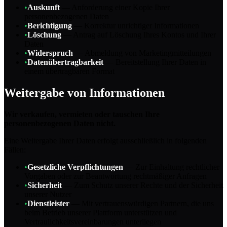
•
Auskunft
—
Anforderung einer Kopie Ihrer
personenbezogenen Daten
•
Berichtigung
—
Korrektur unrichtiger Informationen
•
Löschung
—
Antrag auf Löschung Ihres Kontos und Ihrer
Daten
•
Widerspruch
—
Abmeldung von Marketingmitteilungen
•
Datenübertragbarkeit
—
Bereitstellung Ihrer Daten in
einem übertragbaren Format
Weitergabe von Informationen
Wir verkaufen, vermieten oder tauschen Ihre
personenbezogenen Daten nicht.
Eine Weitergabe Ihrer Daten erfolgt ausschließlich in folgenden
Fällen:
•
Gesetzliche Verpflichtungen
—
Zur Einhaltung rechtlicher
Vorgaben oder zur Beantwortung rechtmäßiger Anfragen
•
Sicherheit
—
Zum Schutz unserer Rechte und der Sicherheit
unserer Nutzer
•
Dienstleister
—
Mit vertrauenswürdigen Partnern, die uns
beim Betrieb unserer Plattform unterstützen und
Vertraulichkeitsvereinbarungen unterliegen