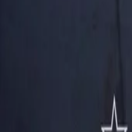
AI
Tracker
Hive
Entdecken
Startseite
Künstler
MP3-Downloader
Remix Lab
HiveStudio
Preise
Intelligence
HiveMind AI
Support
Bibliothek
Kürzlich gespielt
Keine kürzlichen Wiedergaben