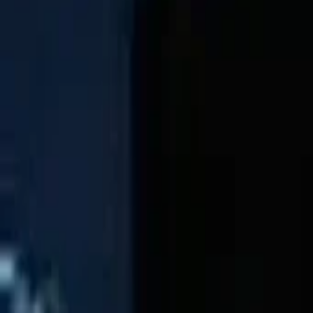
AI
Tracker
Hive