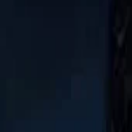
AI
Tracker
Hive
Entdecken
Startseite
Künstler
MP3-Downloader
Remix Lab
HiveStudio
Preise
Intelligence
HiveMind AI
Support
Bibliothek
Kürzlich gespielt
Keine kürzlichen Wiedergaben