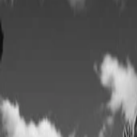
AI
Tracker
Hive
Entdecken
Startseite
Künstler
MP3-Downloader
Remix Lab
HiveStudio
Preise
Intelligence
HiveMind AI
Support
Bibliothek
Kürzlich gespielt
Keine kürzlichen Wiedergaben