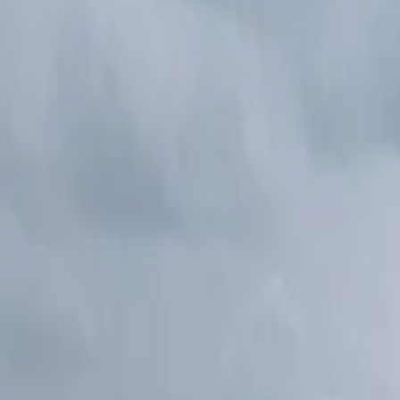
AI
Tracker
Hive
Entdecken
Startseite
Künstler
MP3-Downloader
Remix Lab
HiveStudio
Preise
Intelligence
HiveMind AI
Support
Bibliothek
Kürzlich gespielt
Keine kürzlichen Wiedergaben