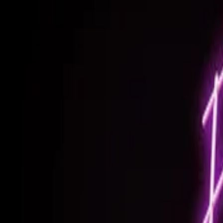
AI
Tracker
Hive
Entdecken
Startseite
Künstler
MP3-Downloader
Remix Lab
HiveStudio
Preise
Intelligence
HiveMind AI
Support
Bibliothek
Kürzlich gespielt
Keine kürzlichen Wiedergaben