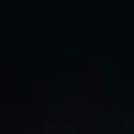
AI
Tracker
Hive
Entdecken
Startseite
Künstler
MP3-Downloader
Remix Lab
HiveStudio
Preise
Intelligence
HiveMind AI
Support
Bibliothek
Kürzlich gespielt
Keine kürzlichen Wiedergaben