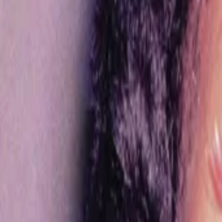
AI
Tracker
Hive
Entdecken
Startseite
Künstler
MP3-Downloader
Remix Lab
HiveStudio
Preise
Intelligence
HiveMind AI
Support
Bibliothek
Kürzlich gespielt
Keine kürzlichen Wiedergaben