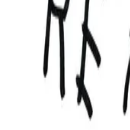
AI
Tracker
Hive
Entdecken
Startseite
Künstler
MP3-Downloader
Remix Lab
HiveStudio
Preise
Intelligence
HiveMind AI
Support
Bibliothek
Kürzlich gespielt
Keine kürzlichen Wiedergaben