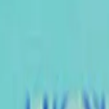
AI
Tracker
Hive
Entdecken
Startseite
Künstler
MP3-Downloader
Remix Lab
HiveStudio
Preise
Intelligence
HiveMind AI
Support
Bibliothek
Kürzlich gespielt
Keine kürzlichen Wiedergaben