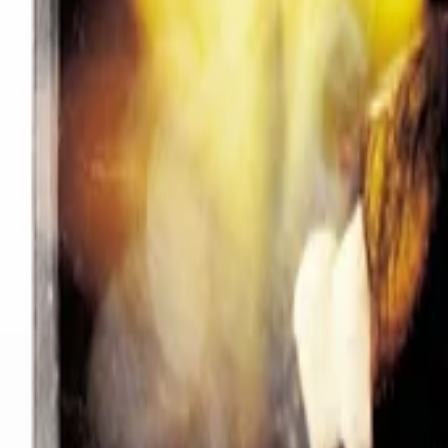
AI
Tracker
Hive
Entdecken
Startseite
Künstler
MP3-Downloader
Remix Lab
HiveStudio
Preise
Intelligence
HiveMind AI
Support
Bibliothek
Kürzlich gespielt
Keine kürzlichen Wiedergaben