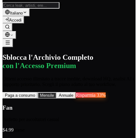
/
Italiano
Accedi
Sblocca l'Archivio Completo
con l'Accesso Premium
Ottieni accesso illimitato a tracce inedite, download HQ, analisi AI e
supporto prioritario. Scegli il piano adatto al tuo workflow.
Risparmia 33%
Paga a consumo
Mensile
Annuale
Fan
Perfetto per ascoltatori casual
$
4.99
/mese