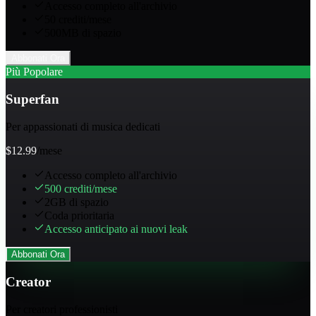
Accesso completo all'archivio
50 crediti/mese
500MB di spazio
Abbonati Ora
Più Popolare
Superfan
Per appassionati di musica dedicati
$
12.99
/mese
Accesso completo all'archivio
500 crediti/mese
2GB di spazio
Coda prioritaria
Accesso anticipato ai nuovi leak
Abbonati Ora
Creator
Per creatori professionisti