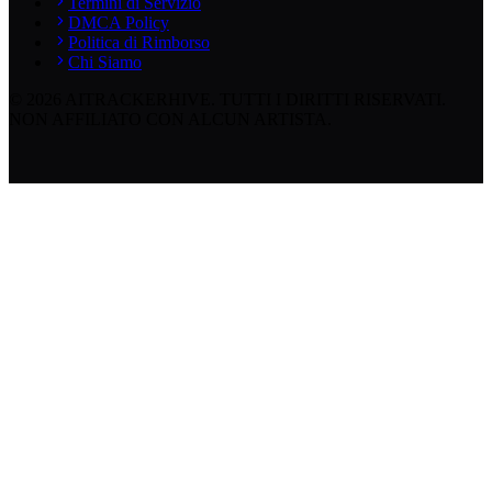
Termini di Servizio
DMCA Policy
Politica di Rimborso
Chi Siamo
©
2026
AITRACKERHIVE.
TUTTI I DIRITTI RISERVATI.
NON AFFILIATO CON ALCUN ARTISTA.