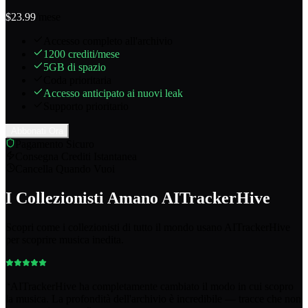
$
23.99
/mese
Accesso completo all'archivio
1200 crediti/mese
5GB di spazio
Coda prioritaria
Accesso anticipato ai nuovi leak
Supporto prioritario
Abbonati Ora
Pagamento Sicuro
Consegna Crediti Istantanea
Cancella Quando Vuoi
I Collezionisti Amano AITrackerHive
Scopri come i collezionisti di tutto il mondo usano AITrackerHive
per scoprire musica inedita.
“
AITrackerHive ha completamente cambiato il modo in cui scopro
la musica. La profondità dell'archivio è incredibile — tracce che non