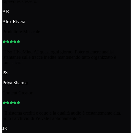
sapevo esistessero.
”
AR
Alex Rivera
Produttore Musicale
“
Uso HiveMind AI quasi ogni giorno. Poter ottenere analisi
istantanee sulle tracce inedite mantenendo tutto organizzato è
fantastico.
”
PS
Priya Sharma
Content Creator
“
Il sistema crediti è equo e la qualità audio è costantemente alta.
Solo l'archivio di Ye vale l'abbonamento.
”
JK