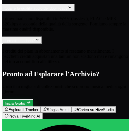
Qual è la qualità audio dei download?
I download sono disponibili in WAV (lossless), FLAC e MP3
320kbps a seconda della qualità della sorgente. Forniamo sempre la
massima qualità disponibile.
I crediti scadono?
I crediti dei piani in abbonamento si resettano mensilmente. I
pacchetti crediti acquistati una tantum non scadono mai e rimangono
nel tuo account fino all'utilizzo.
Pronto ad Esplorare l'Archivio?
Unisciti a migliaia di collezionisti che scoprono musica inedita ogni
giorno.
Inizia Gratis
Esplora il Tracker
Sfoglia Artisti
Carica su HiveStudio
Prova HiveMind AI