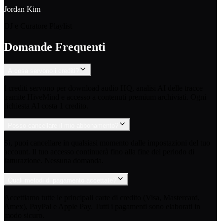
Jordan Kim
DJ e Curatore Playlist
Domande Frequenti
A cosa servono i crediti?
I crediti servono per download audio HQ, analisi AI delle tracce
tramite HiveMind e accesso a contenuti premium archiviati. Ogni
richiesta AI costa 1 credito.
Posso cancellare il mio abbonamento?
Sì, puoi cancellare in qualsiasi momento dalle impostazioni del tuo
account. Il tuo accesso continuerà fino alla fine del periodo di
fatturazione. Nessuna domanda.
Quali metodi di pagamento accettate?
Accettiamo tutte le principali carte di credito (Visa, Mastercard,
Amex), PayPal e Apple Pay. Tutti i pagamenti sono elaborati in
modo sicuro.