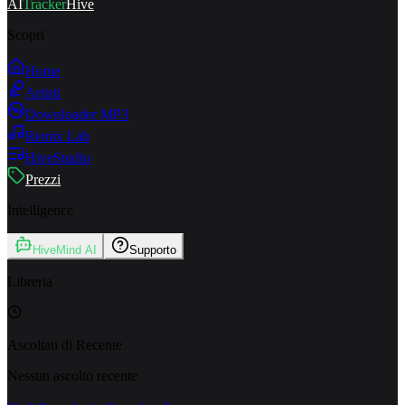
AI
Tracker
Hive
Scopri
Home
Artisti
Downloader MP3
Remix Lab
HiveStudio
Prezzi
Intelligence
HiveMind AI
Supporto
Libreria
Ascoltati di Recente
Nessun ascolto recente