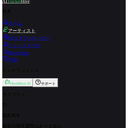
AI
Tracker
Hive
発見
ホーム
アーティスト
MP3 ダウンローダー
リミックスラボ
HiveStudio
料金
インテリジェンス
HiveMind AI
サポート
ライブラリ
最近再生
最近の再生履歴はありません