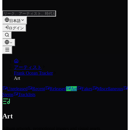
/
日本語
ログイン
アーティスト
Frank Ocean Tracker
Art
Unreleased
Recent
Released
Art
Fakes
Miscellaneous
Stems
Tracklists
Art
Album artwork, promotional images and visual assets