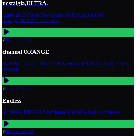
nostalgia,ULTRA.
(Early 2010) Frank Ocean joins Odd Future(02/16/11)
nostalgia,ULTRA. is released
402
トラック
channel ORANGE
(07/10/12) channel ORANGE is released(08/19/16) ENDLESS is
released
275
トラック
Endless
(08/19/16) ENDLESS is released(08/20/16) blonde is released
462
トラック