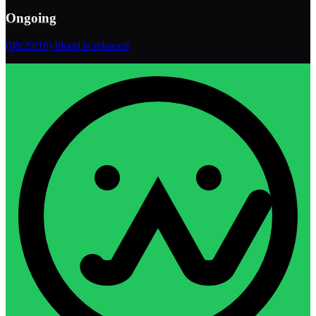
Ongoing
(08/20/16) blond is released