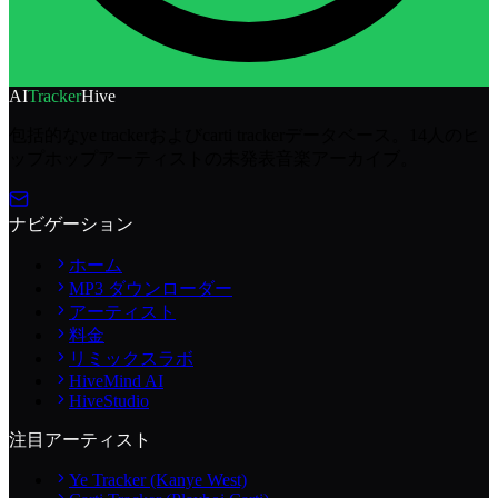
AI
Tracker
Hive
包括的なye trackerおよびcarti trackerデータベース。14人のヒ
ップホップアーティストの未発表音楽アーカイブ。
ナビゲーション
ホーム
MP3 ダウンローダー
アーティスト
料金
リミックスラボ
HiveMind AI
HiveStudio
注目アーティスト
Ye Tracker (Kanye West)