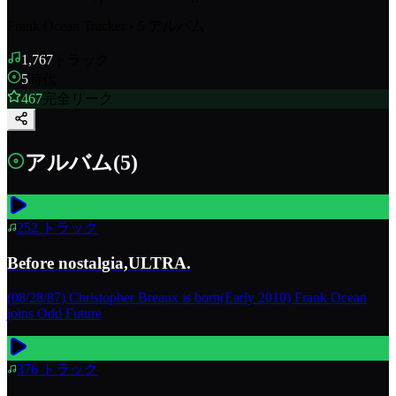
Frank Ocean Tracker
•
5
アルバム
1,767
トラック
5
時代
467
完全リーク
アルバム
(
5
)
252
トラック
Before nostalgia,ULTRA.
(08/28/87) Christopher Breaux is born(Early 2010) Frank Ocean
joins Odd Future
376
トラック