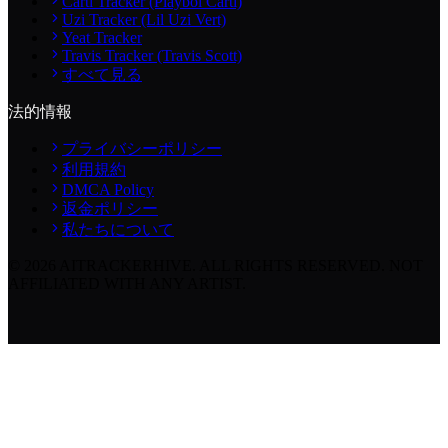
Carti Tracker (Playboi Carti)
Uzi Tracker (Lil Uzi Vert)
Yeat Tracker
Travis Tracker (Travis Scott)
すべて見る
法的情報
プライバシーポリシー
利用規約
DMCA Policy
返金ポリシー
私たちについて
©
2026
AITRACKERHIVE.
ALL RIGHTS RESERVED. NOT
AFFILIATED WITH ANY ARTIST.