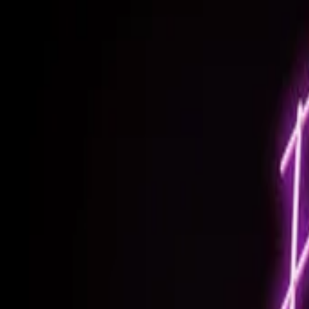
AI
Tracker
Hive
Odkrywaj
Strona główna
Artyści
Pobieracz MP3
Remix Lab
HiveStudio
Cennik
Inteligencja
HiveMind AI
Wsparcie
Biblioteka
Ostatnio odtwarzane
Brak ostatnich odtworzeń