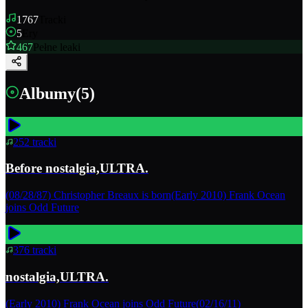
1767
Tracki
5
Ery
467
Pełne leaki
Albumy
(
5
)
252
tracki
Before nostalgia,ULTRA.
(08/28/87) Christopher Breaux is born(Early 2010) Frank Ocean
joins Odd Future
376
tracki
nostalgia,ULTRA.
(Early 2010) Frank Ocean joins Odd Future(02/16/11)