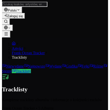
/
Polski
Zaloguj się
Artyści
Frank Ocean Tracker
Tracklisty
Niewydane
Najnowsze
Wydane
Grafika
Fejki
Różne
Stemy
Tracklisty
Tracklisty
Kompletne tracklisty albumów i informacje o kolejności tracków
Frank Ocean Tracker
•
5
Albumy