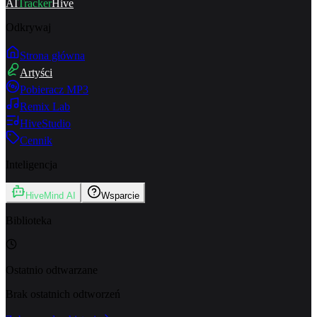
AI
Tracker
Hive
Odkrywaj
Strona główna
Artyści
Pobieracz MP3
Remix Lab
HiveStudio
Cennik
Inteligencja
HiveMind AI
Wsparcie
Biblioteka
Ostatnio odtwarzane
Brak ostatnich odtworzeń