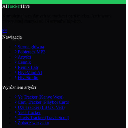
AI
Tracker
Hive
Kompletna baza danych ye tracker i carti tracker. Archiwum
niewydanej muzyki od 14 artystów hip-hop.
Nawigacja
Strona główna
Pobieracz MP3
Artyści
Cennik
Remix Lab
HiveMind AI
HiveStudio
Wyróżnieni artyści
Ye Tracker (Kanye West)
Carti Tracker (Playboi Carti)
Uzi Tracker (Lil Uzi Vert)
Yeat Tracker
Travis Tracker (Travis Scott)
Zobacz wszystko