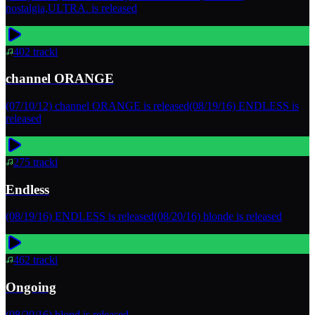
nostalgia,ULTRA. is released
402
tracki
channel ORANGE
(07/10/12) channel ORANGE is released(08/19/16) ENDLESS is
released
275
tracki
Endless
(08/19/16) ENDLESS is released(08/20/16) blonde is released
462
tracki
Ongoing
(08/20/16) blond is released