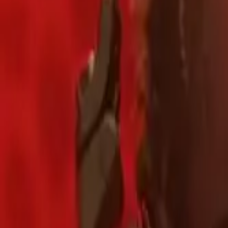
AI
Tracker
Hive
Открыть
Главная
Артисты
MP3-загрузчик
Remix Lab
HiveStudio
Цены
Аналитика
HiveMind AI
Поддержка
Библиотека
Недавно сыграно
Нет недавних воспроизведений