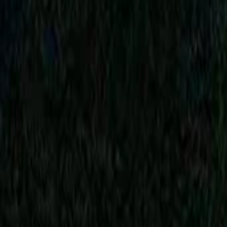
AI
Tracker
Hive
Khám phá
Trang chủ
Nghệ sĩ
Trình tải MP3
Remix Lab
HiveStudio
Bảng giá
Thông minh
HiveMind AI
Hỗ trợ
Thư viện
Nghe gần đây
Không có bài nghe gần đây