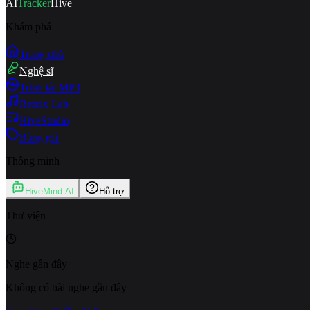
AI
Tracker
Hive
Khám phá
Trang chủ
Nghệ sĩ
Trình tải MP3
Remix Lab
HiveStudio
Bảng giá
Thông minh
HiveMind AI
Hỗ trợ
Thư viện
Nghe gần đây
Không có bài nghe gần đây