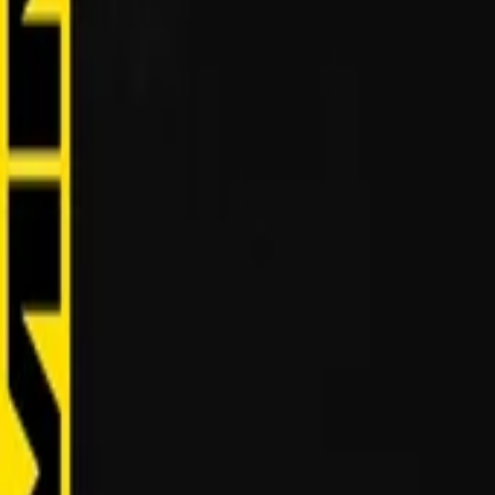
AI
Tracker
Hive
Khám phá
Trang chủ
Nghệ sĩ
Trình tải MP3
Remix Lab
HiveStudio
Bảng giá
Thông minh
HiveMind AI
Hỗ trợ
Thư viện
Nghe gần đây
Không có bài nghe gần đây