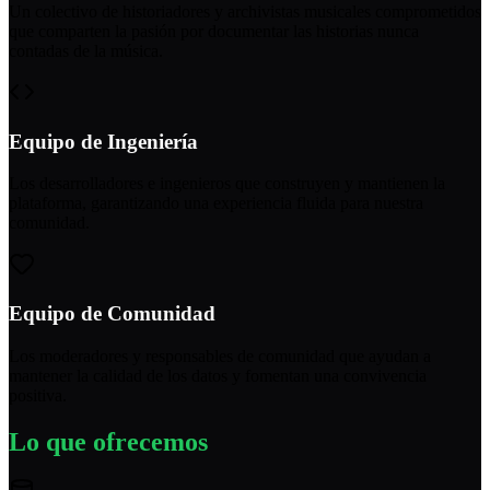
Un colectivo de historiadores y archivistas musicales comprometidos
que comparten la pasión por documentar las historias nunca
contadas de la música.
Equipo de Ingeniería
Los desarrolladores e ingenieros que construyen y mantienen la
plataforma, garantizando una experiencia fluida para nuestra
comunidad.
Equipo de Comunidad
Los moderadores y responsables de comunidad que ayudan a
mantener la calidad de los datos y fomentan una convivencia
positiva.
Lo que ofrecemos