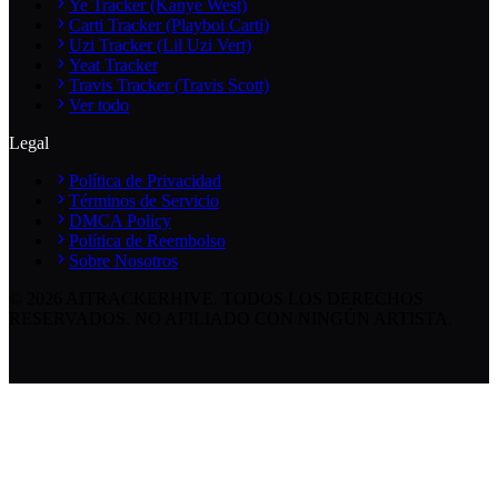
Ye Tracker (Kanye West)
Carti Tracker (Playboi Carti)
Uzi Tracker (Lil Uzi Vert)
Yeat Tracker
Travis Tracker (Travis Scott)
Ver todo
Legal
Política de Privacidad
Términos de Servicio
DMCA Policy
Política de Reembolso
Sobre Nosotros
©
2026
AITRACKERHIVE.
TODOS LOS DERECHOS
RESERVADOS. NO AFILIADO CON NINGÚN ARTISTA.