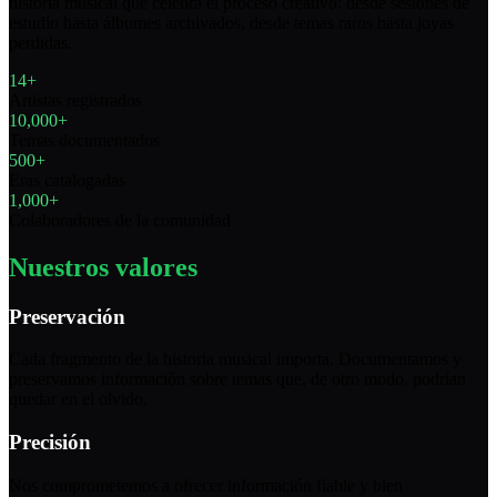
historia musical que celebra el proceso creativo: desde sesiones de
estudio hasta álbumes archivados, desde temas raros hasta joyas
perdidas.
14+
Artistas registrados
10,000+
Temas documentados
500+
Eras catalogadas
1,000+
Colaboradores de la comunidad
Nuestros valores
Preservación
Cada fragmento de la historia musical importa. Documentamos y
preservamos información sobre temas que, de otro modo, podrían
quedar en el olvido.
Precisión
Nos comprometemos a ofrecer información fiable y bien