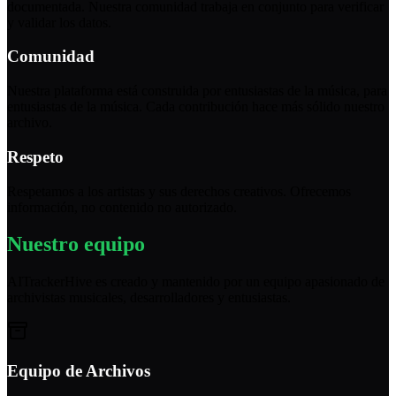
documentada. Nuestra comunidad trabaja en conjunto para verificar
y validar los datos.
Comunidad
Nuestra plataforma está construida por entusiastas de la música, para
entusiastas de la música. Cada contribución hace más sólido nuestro
archivo.
Respeto
Respetamos a los artistas y sus derechos creativos. Ofrecemos
información, no contenido no autorizado.
Nuestro equipo
AITrackerHive es creado y mantenido por un equipo apasionado de
archivistas musicales, desarrolladores y entusiastas.
Equipo de Archivos