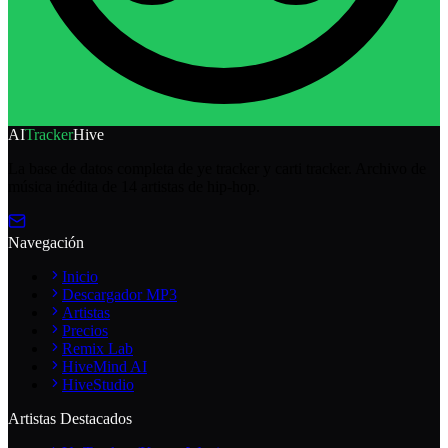
AI
Tracker
Hive
La base de datos completa de ye tracker y carti tracker. Archivo de
música inédita de 14 artistas de hip-hop.
Navegación
Inicio
Descargador MP3
Artistas
Precios
Remix Lab
HiveMind AI
HiveStudio
Artistas Destacados