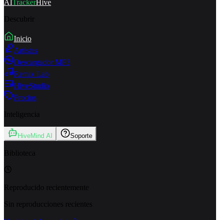
AI
Tracker
Hive
Descubrir
Inicio
Artistas
Descargador MP3
Remix Lab
HiveStudio
Precios
Inteligencia
HiveMind AI
Soporte
Biblioteca
Reproducido recientemente
Sin reproducciones recientes