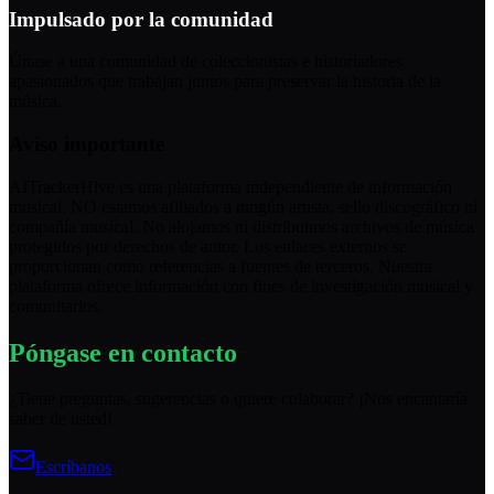
Impulsado por la comunidad
Únase a una comunidad de coleccionistas e historiadores
apasionados que trabajan juntos para preservar la historia de la
música.
Aviso importante
AITrackerHive es una plataforma independiente de información
musical. NO estamos afiliados a ningún artista, sello discográfico ni
compañía musical. No alojamos ni distribuimos archivos de música
protegidos por derechos de autor. Los enlaces externos se
proporcionan como referencias a fuentes de terceros. Nuestra
plataforma ofrece información con fines de investigación musical y
comunitarios.
Póngase en contacto
¿Tiene preguntas, sugerencias o quiere colaborar? ¡Nos encantaría
saber de usted!
Escríbanos