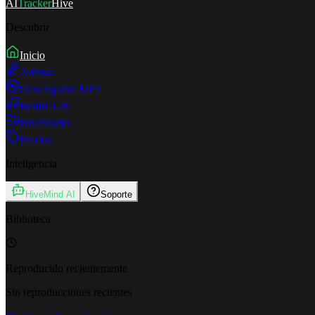
AI
Tracker
Hive
Descubrir
Inicio
Artistas
Descargador MP3
Remix Lab
HiveStudio
Precios
Inteligencia
HiveMind AI
Soporte
Biblioteca
Reproducido recientemente
Sin reproducciones recientes