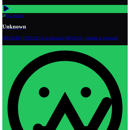
142
tracce
Unknown
(08/19/16) ENDLESS is released (08/20/16) blonde is released