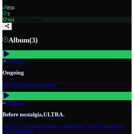
856
Tracce
3
Ere
364
Leak Completi
Album
(
3
)
462
tracce
Ongoing
(08/20/16) blond is released
252
tracce
Before nostalgia,ULTRA.
(08/28/87) Christopher Breaux is born(Early 2010) Frank Ocean
joins Odd Future