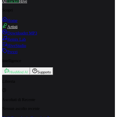
AI
Tracker
Hive
Scopri
Home
Artisti
Downloader MP3
Remix Lab
HiveStudio
Prezzi
Intelligence
HiveMind AI
Supporto
Libreria
Ascoltati di Recente
Nessun ascolto recente