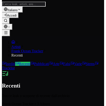
/
Italiano
Accedi
Artisti
Frank Ocean Tracker
Recenti
Inediti
Recenti
Pubblicati
Arte
Falsi
Varie
Stems
Tracklist
Recenti
Tracce leak o scoperte di recente dall'archivio
Frank Ocean Tracker
•
3
Album