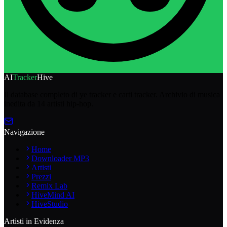
AI
Tracker
Hive
Il database completo di ye tracker e carti tracker. Archivio di musica
inedita da 14 artisti hip-hop.
Navigazione
Home
Downloader MP3
Artisti
Prezzi
Remix Lab
HiveMind AI
HiveStudio
Artisti in Evidenza