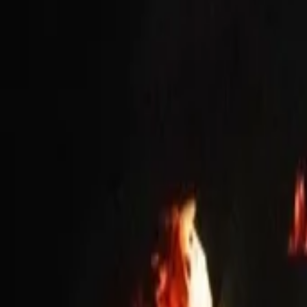
AI
Tracker
Hive
Scopri
Home
Artisti
Downloader MP3
Remix Lab
HiveStudio
Prezzi
Intelligence
HiveMind AI
Supporto
Libreria
Ascoltati di Recente
Nessun ascolto recente