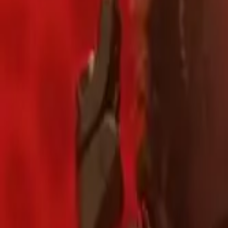
AI
Tracker
Hive
발견
홈
아티스트
MP3 다운로더
리믹스 랩
HiveStudio
가격
인텔리전스
HiveMind AI
지원
라이브러리
최근 재생
최근 재생 기록이 없습니다