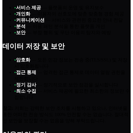
•
서비스 제공
—
플랫폼의 운영 및 유지보수
•
개인화
—
이용자의 선호도에 맞춘 맞춤형 경험 제공
•
커뮤니케이션
—
서비스와 관련된 중요한 안내 전달
•
분석
—
이용 패턴 분석을 통한 플랫폼 개선
•
보안
—
부정 행위 및 무단 이용의 탐지와 예방
데이터 저장 및 보안
•
암호화
—
모든 민감 정보는 전송 중(TLS/SSL) 및 저장
시 암호화됩니다
•
접근 통제
—
엄격한 접근 통제로 데이터 열람 권한을
제한합니다
•
정기 감사
—
정기적으로 보안 점검을 실시합니다
•
최소 수집
—
서비스 제공에 필요한 최소한의 정보만 수
집합니다
참고
:
저희는 강력한 보안 조치를 시행하고 있으나, 인터넷을
통한 어떠한 전송 방식도 100% 안전할 수는 없습니다. 절대적
인 보안을 보장할 수는 없음을 양해 부탁드립니다.