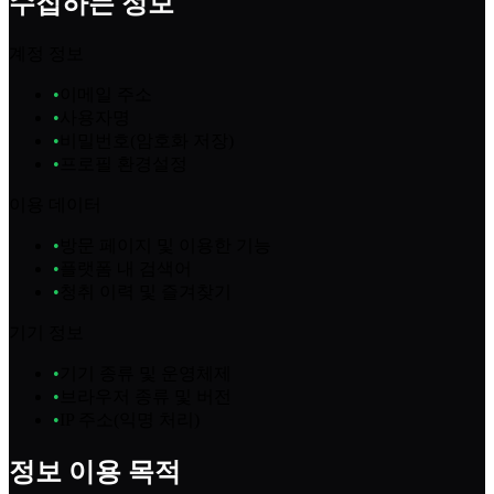
수집하는 정보
계정 정보
•
이메일 주소
•
사용자명
•
비밀번호(암호화 저장)
•
프로필 환경설정
이용 데이터
•
방문 페이지 및 이용한 기능
•
플랫폼 내 검색어
•
청취 이력 및 즐겨찾기
기기 정보
•
기기 종류 및 운영체제
•
브라우저 종류 및 버전
•
IP 주소(익명 처리)
정보 이용 목적