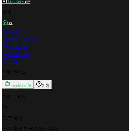
AI
Tracker
Hive
발견
홈
아티스트
MP3 다운로더
리믹스 랩
HiveStudio
가격
인텔리전스
HiveMind AI
지원
라이브러리
최근 재생
최근 재생 기록이 없습니다