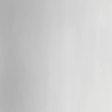
AI
Tracker
Hive
Keşfet
Ana Sayfa
Sanatçılar
MP3 İndirici
Remix Lab
HiveStudio
Fiyatlandırma
Zeka
HiveMind AI
Destek
Kütüphane
Son Çalınanlar
Son çalınan yok