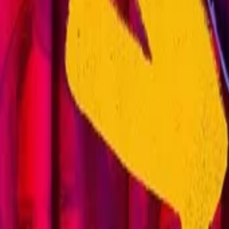
AI
Tracker
Hive
발견
홈
아티스트
MP3 다운로더
리믹스 랩
HiveStudio
가격
인텔리전스
HiveMind AI
지원
라이브러리
최근 재생
최근 재생 기록이 없습니다