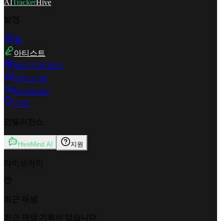
AI
Tracker
Hive
발견
홈
아티스트
MP3 다운로더
리믹스 랩
HiveStudio
가격
인텔리전스
HiveMind AI
지원
라이브러리
최근 재생
최근 재생 기록이 없습니다