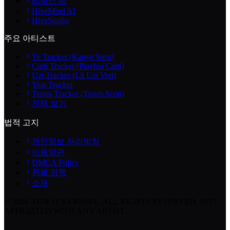
리믹스 랩
HiveMind AI
HiveStudio
주요 아티스트
Ye Tracker (Kanye West)
Carti Tracker (Playboi Carti)
Uzi Tracker (Lil Uzi Vert)
Yeat Tracker
Travis Tracker (Travis Scott)
전체 보기
법적 고지
개인정보 처리방침
이용약관
DMCA Policy
환불 정책
소개
©
2026
AITRACKERHIVE.
ALL RIGHTS RESERVED. NOT
AFFILIATED WITH ANY ARTIST.