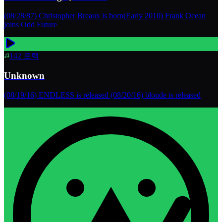
(08/28/87) Christopher Breaux is born(Early 2010) Frank Ocean
joins Odd Future
142
트랙
Unknown
(08/19/16) ENDLESS is released (08/20/16) blonde is released