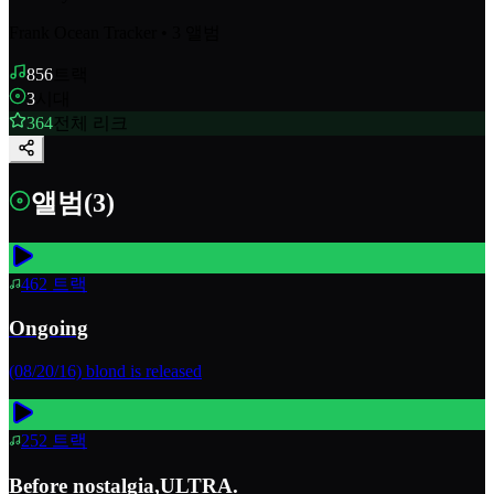
Frank Ocean Tracker
•
3
앨범
856
트랙
3
시대
364
전체 리크
앨범
(
3
)
462
트랙
Ongoing
(08/20/16) blond is released
252
트랙
Before nostalgia,ULTRA.