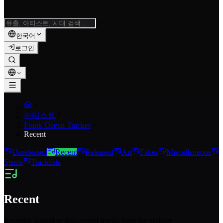
/
한국어
로그인
아티스트
Frank Ocean Tracker
Recent
Unreleased
Recent
Released
Art
Fakes
Miscellaneous
Stems
Tracklists
Recent
Recently leaked or discovered tracks from the archive